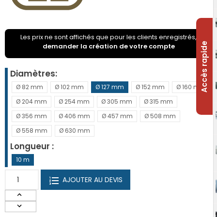
Les prix ne sont affichés que pour les clients enregistrés,
Accès rapide
demander la création de votre compte
Diamètres
Ø 82 mm
Ø 102 mm
Ø 127 mm
Ø 152 mm
Ø 160 mm
Ø 204 mm
Ø 254 mm
Ø 305 mm
Ø 315 mm
Ø 356 mm
Ø 406 mm
Ø 457 mm
Ø 508 mm
Ø 558 mm
Ø 630 mm
Longueur
10 m
AJOUTER AU DEVIS